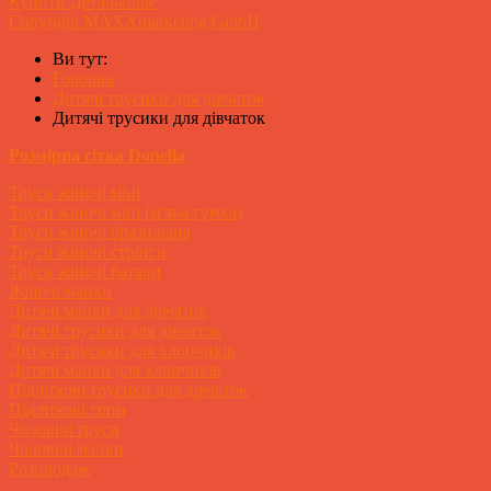
Купити
Детальніше
Copyright MAXXmarketing GmbH
Ви тут:
Головна
Дитячі трусики для дівчаток
Дитячі трусики для дівчаток
Розмірна сітка Donella
Труси жіночі міні
Труси жіночі міні (м'яка гумка)
Труси жіночі бразиліана
Труси жіночі стрінги
Труси жіночі батали
Жіночі майки
Дитячі майки для дівчаток
Дитячі трусики для дівчаток
Дитячі трусики для хлопчиків
Дитячі майки для хлопчиків
Підліткові трусики для дівчаток
Підліткові топи
Чоловічі труси
Чоловічі майки
Розпродаж