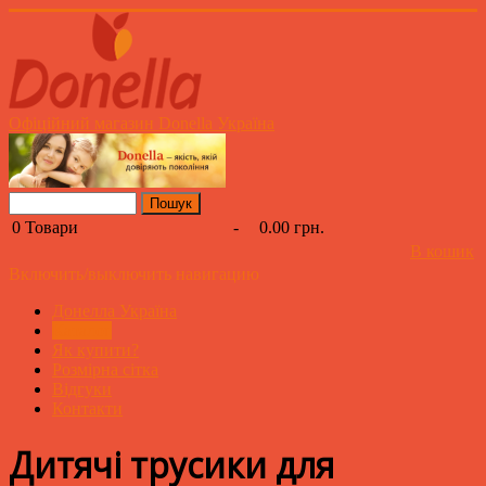
Офіційний магазин Donella Україна
0
Товари
-
0.00 грн.
В кошик
Включить/выключить навигацию
Донелла Україна
Каталог
Як купити?
Розмірна сітка
Відгуки
Контакти
Дитячі трусики для