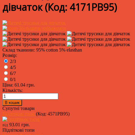
дівчаток
(Код:
4171PB95
)
Збільшити зображення
Склад тканини: 95% cotton 5% elasthan
Розмір:
2/3
4/5
6/7
0/1
Ціна:
61.04 грн.
Кількість:
Супутні товари
Підліткові топи
(Код:
4571PB95
)
93.01 грн.
від
Підліткові топи