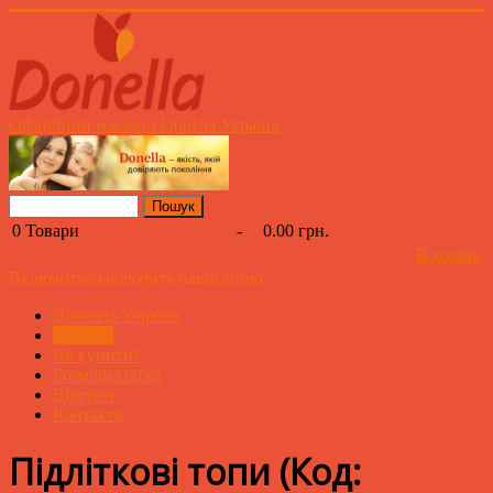
Офіційний магазин Donella Україна
0
Товари
-
0.00 грн.
В кошик
Включить/выключить навигацию
Донелла Україна
Каталог
Як купити?
Розмірна сітка
Відгуки
Контакти
Підліткові топи
(Код: