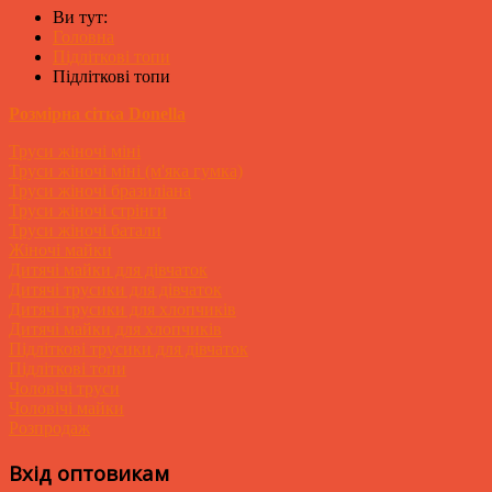
Ви тут:
Головна
Підліткові топи
Підліткові топи
Розмірна сітка Donella
Труси жіночі міні
Труси жіночі міні (м'яка гумка)
Труси жіночі бразиліана
Труси жіночі стрінги
Труси жіночі батали
Жіночі майки
Дитячі майки для дівчаток
Дитячі трусики для дівчаток
Дитячі трусики для хлопчиків
Дитячі майки для хлопчиків
Підліткові трусики для дівчаток
Підліткові топи
Чоловічі труси
Чоловічі майки
Розпродаж
Вхід оптовикам