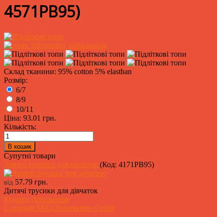
4571PB95
)
Збільшити зображення
Склад тканини: 95% cotton 5% elasthan
Розмір:
6/7
8/9
10/11
Ціна:
93.01 грн.
Кількість:
Супутні товари
Дитячі трусики для дівчаток
(Код:
4171PB95
)
57.79 грн.
від
Дитячі трусики для дівчаток
Купити
Детальніше
Copyright MAXXmarketing GmbH