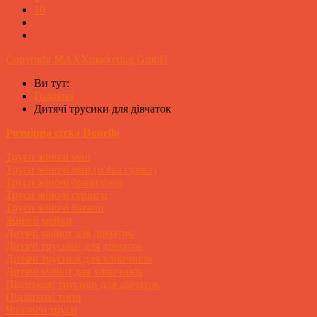
10
Copyright MAXXmarketing GmbH
Ви тут:
Головна
Дитячі трусики для дівчаток
Розмірна сітка Donella
Труси жіночі міні
Труси жіночі міні (м'яка гумка)
Труси жіночі бразиліана
Труси жіночі стрінги
Труси жіночі батали
Жіночі майки
Дитячі майки для дівчаток
Дитячі трусики для дівчаток
Дитячі трусики для хлопчиків
Дитячі майки для хлопчиків
Підліткові трусики для дівчаток
Підліткові топи
Чоловічі труси