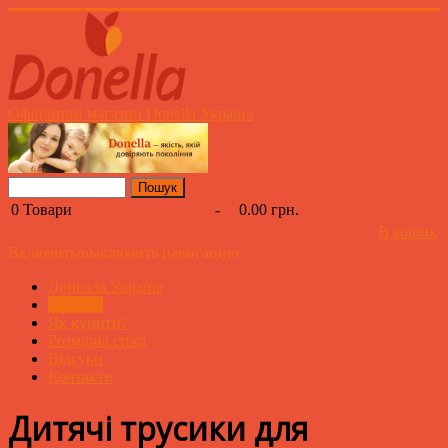
Офіційний магазин Donella Україна
0
Товари
-
0.00 грн.
В кошик
Включить/выключить навигацию
Донелла Україна
Каталог
Як купити?
Розмірна сітка
Відгуки
Контакти
Дитячі трусики для