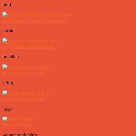
mini
Труси жіночі міні (м'яка гумка)
elastic
Труси жіночі бразиліана
brazilian
Труси жіночі стрінги
string
Труси жіночі батали
large
Жіночі майки
women undershirt