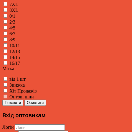
7XL
8XL
0/1
2/3
4/5
6/7
8/9
10/11
12/13
14/15
16/17
Мітка
від 1 шт.
Знижка
Хіт Продажів
Оптові ціни
Показати
Очистити
Вхід оптовикам
Логін