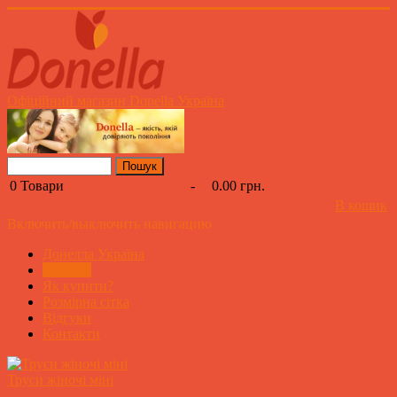
Офіційний магазин Donella Україна
0
Товари
-
0.00 грн.
В кошик
Включить/выключить навигацию
Донелла Україна
Каталог
Як купити?
Розмірна сітка
Відгуки
Контакти
Труси жіночі міні