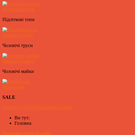
Підліткові топи
Підліткові топи
Чоловічі труси
Чоловічі труси
Чоловічі майки
Чоловічі майки
Розпродаж
SALE
Copyright MAXXmarketing GmbH
Ви тут:
Головна
Розмірна сітка Donella