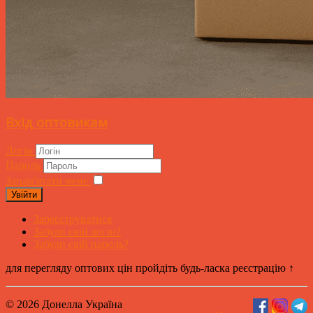
Вхід оптовикам
Логін
Пароль
Запам'ятати мене
Увійти
Зареєструватися
Забули свій логін?
Забули свій пароль?
для перегляду оптових цін пройдіть будь-ласка реєстрацію ↑
© 2026 Донелла Україна