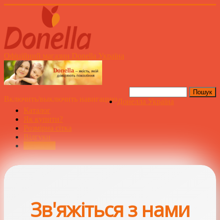
Офіційний магазин Donella Україна
Включить/выключить навигацию
Донелла Україна
Каталог
Як купити?
Розмірна сітка
Відгуки
Контакти
Зв'яжіться з нами