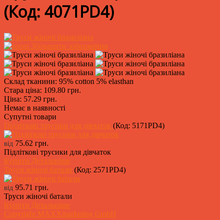
(Код:
4071PD4
)
Збільшити зображення
Склад тканини: 95% cotton 5% elasthan
Стара ціна:
109.80 грн.
Ціна:
57.29 грн.
Немає в наявності
Супутні товари
Підліткові трусики для дівчаток
(Код:
5171PD4
)
75.62 грн.
від
Підліткові трусики для дівчаток
Купити
Детальніше
Труси жіночі батали
(Код:
2571PD4
)
95.71 грн.
від
Труси жіночі батали
Купити
Детальніше
Copyright MAXXmarketing GmbH