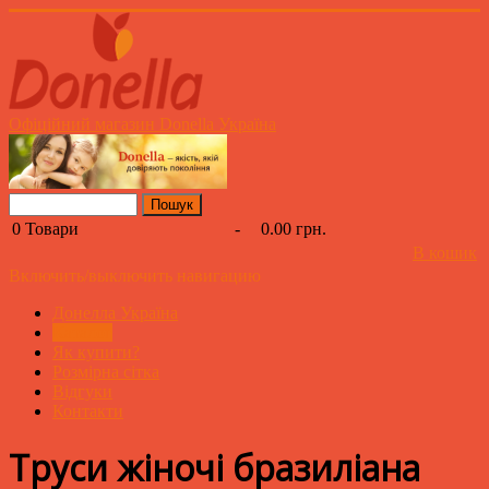
Офіційний магазин Donella Україна
0
Товари
-
0.00 грн.
В кошик
Включить/выключить навигацию
Донелла Україна
Каталог
Як купити?
Розмірна сітка
Відгуки
Контакти
Труси жіночі бразиліана