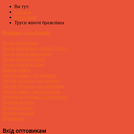
Ви тут:
Головна
Розпродаж
Труси жіночі бразиліана
Розмірна сітка Donella
Труси жіночі міні
Труси жіночі міні (м'яка гумка)
Труси жіночі бразиліана
Труси жіночі стрінги
Труси жіночі батали
Жіночі майки
Дитячі майки для дівчаток
Дитячі трусики для дівчаток
Дитячі трусики для хлопчиків
Дитячі майки для хлопчиків
Підліткові трусики для дівчаток
Підліткові топи
Чоловічі труси
Чоловічі майки
Розпродаж
Вхід оптовикам