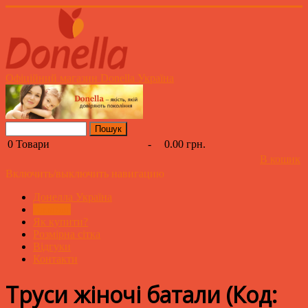
Офіційний магазин Donella Україна
0
Товари
-
0.00 грн.
В кошик
Включить/выключить навигацию
Донелла Україна
Каталог
Як купити?
Розмірна сітка
Відгуки
Контакти
Труси жіночі батали
(Код: