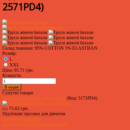
2571PD4
)
Збільшити зображення
Склад тканини: 95% COTTON 5% ELASTHAN
Розмір:
L
XXL
Ціна:
95.71 грн.
Кількість:
Супутні товари
Підліткові трусики для дівчаток
(Код:
5171PD4
)
75.62 грн.
від
Підліткові трусики для дівчаток
Купити
Детальніше
Copyright MAXXmarketing GmbH