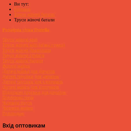
Ви тут:
Головна
Труси жіночі батали
Труси жіночі батали
Розмірна сітка Donella
Труси жіночі міні
Труси жіночі міні (м'яка гумка)
Труси жіночі бразиліана
Труси жіночі стрінги
Труси жіночі батали
Жіночі майки
Дитячі майки для дівчаток
Дитячі трусики для дівчаток
Дитячі трусики для хлопчиків
Дитячі майки для хлопчиків
Підліткові трусики для дівчаток
Підліткові топи
Чоловічі труси
Чоловічі майки
Розпродаж
Вхід оптовикам