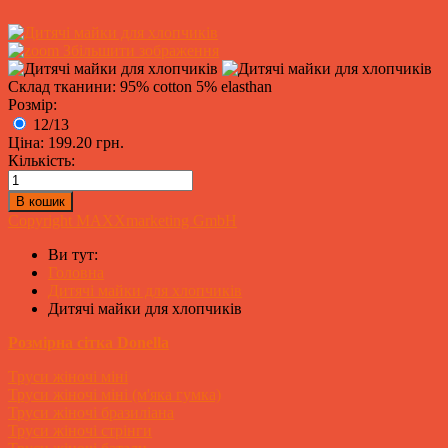
Збільшити зображення
Склад тканини: 95% cotton 5% elasthan
Розмір:
12/13
Ціна:
199.20 грн.
Кількість:
Copyright MAXXmarketing GmbH
Ви тут:
Головна
Дитячі майки для хлопчиків
Дитячі майки для хлопчиків
Розмірна сітка Donella
Труси жіночі міні
Труси жіночі міні (м'яка гумка)
Труси жіночі бразиліана
Труси жіночі стрінги