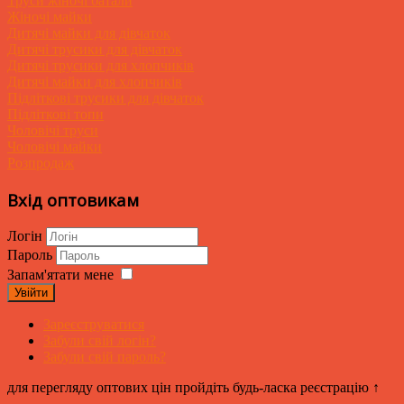
Труси жіночі батали
Жіночі майки
Дитячі майки для дівчаток
Дитячі трусики для дівчаток
Дитячі трусики для хлопчиків
Дитячі майки для хлопчиків
Підліткові трусики для дівчаток
Підліткові топи
Чоловічі труси
Чоловічі майки
Розпродаж
Вхід оптовикам
Логін
Пароль
Запам'ятати мене
Увійти
Зареєструватися
Забули свій логін?
Забули свій пароль?
для перегляду оптових цін пройдіть будь-ласка реєстрацію ↑