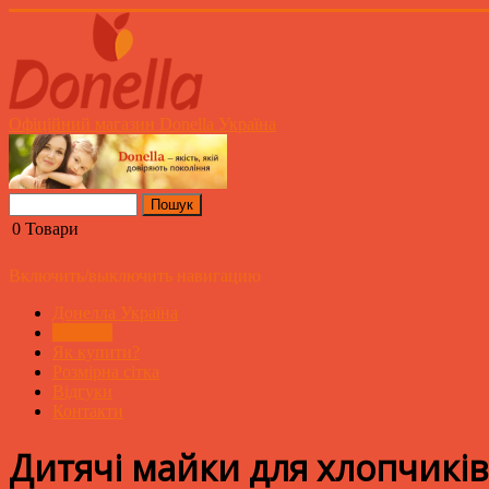
Офіційний магазин Donella Україна
0
Товари
Включить/выключить навигацию
Донелла Україна
Каталог
Як купити?
Розмірна сітка
Відгуки
Контакти
Дитячі майки для хлопчикі