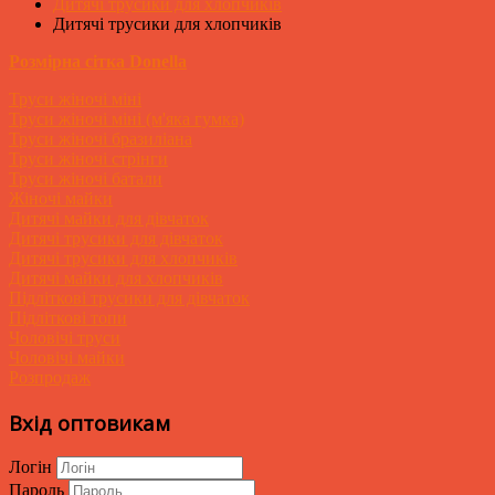
Дитячі трусики для хлопчиків
Дитячі трусики для хлопчиків
Розмірна сітка Donella
Труси жіночі міні
Труси жіночі міні (м'яка гумка)
Труси жіночі бразиліана
Труси жіночі стрінги
Труси жіночі батали
Жіночі майки
Дитячі майки для дівчаток
Дитячі трусики для дівчаток
Дитячі трусики для хлопчиків
Дитячі майки для хлопчиків
Підліткові трусики для дівчаток
Підліткові топи
Чоловічі труси
Чоловічі майки
Розпродаж
Вхід оптовикам
Логін
Пароль