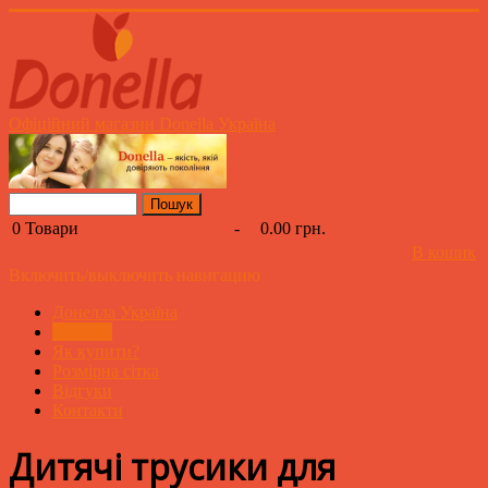
Офіційний магазин Donella Україна
0
Товари
-
0.00 грн.
В кошик
Включить/выключить навигацию
Донелла Україна
Каталог
Як купити?
Розмірна сітка
Відгуки
Контакти
Дитячі трусики для