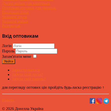
Дитячі майки для хлопчиків
Підліткові трусики для дівчаток
Підліткові топи
Чоловічі труси
Чоловічі майки
Розпродаж
Вхід оптовикам
Логін
Пароль
Запам'ятати мене
Увійти
Зареєструватися
Забули свій логін?
Забули свій пароль?
для перегляду оптових цін пройдіть будь-ласка реєстрацію ↑
Наверх
© 2026 Донелла Україна