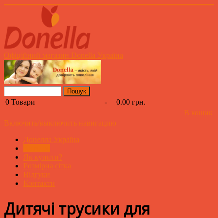
Офіційний магазин Donella Україна
0
Товари
-
0.00 грн.
В кошик
Включить/выключить навигацию
Донелла Україна
Каталог
Як купити?
Розмірна сітка
Відгуки
Контакти
Дитячі трусики для