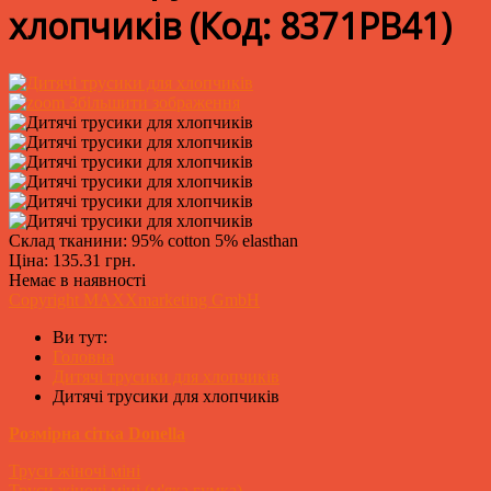
хлопчиків
(Код:
8371PB41
)
Збільшити зображення
Склад тканини: 95% cotton 5% elasthan
Ціна:
135.31 грн.
Немає в наявності
Copyright MAXXmarketing GmbH
Ви тут:
Головна
Дитячі трусики для хлопчиків
Дитячі трусики для хлопчиків
Розмірна сітка Donella
Труси жіночі міні
Труси жіночі міні (м'яка гумка)