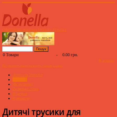
Офіційний магазин Donella Україна
0
Товари
-
0.00 грн.
В кошик
Включить/выключить навигацию
Донелла Україна
Каталог
Як купити?
Розмірна сітка
Відгуки
Контакти
Дитячі трусики для