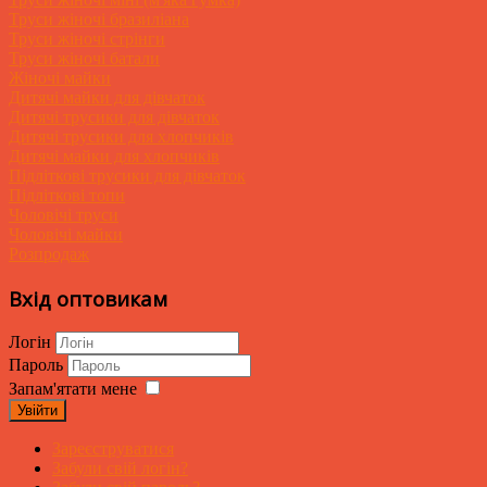
Труси жіночі бразиліана
Труси жіночі стрінги
Труси жіночі батали
Жіночі майки
Дитячі майки для дівчаток
Дитячі трусики для дівчаток
Дитячі трусики для хлопчиків
Дитячі майки для хлопчиків
Підліткові трусики для дівчаток
Підліткові топи
Чоловічі труси
Чоловічі майки
Розпродаж
Вхід оптовикам
Логін
Пароль
Запам'ятати мене
Увійти
Зареєструватися
Забули свій логін?