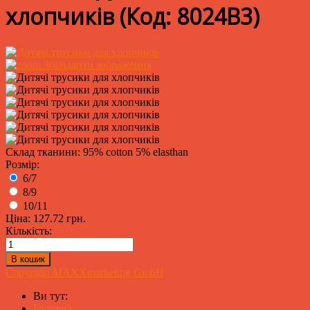
хлопчиків
(Код:
8024B3
)
Збільшити зображення
Склад тканини: 95% cotton 5% elasthan
Розмір:
6/7
8/9
10/11
Ціна:
127.72 грн.
Кількість:
Copyright MAXXmarketing GmbH
Ви тут:
Головна