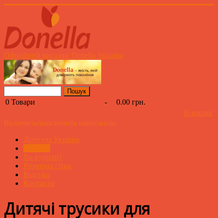
Офіційний магазин Donella Україна
0
Товари
-
0.00 грн.
В кошик
Включить/выключить навигацию
Донелла Україна
Каталог
Як купити?
Розмірна сітка
Відгуки
Контакти
Дитячі трусики для