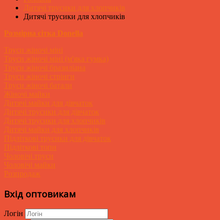
Дитячі трусики для хлопчиків
Дитячі трусики для хлопчиків
Розмірна сітка Donella
Труси жіночі міні
Труси жіночі міні (м'яка гумка)
Труси жіночі бразиліана
Труси жіночі стрінги
Труси жіночі батали
Жіночі майки
Дитячі майки для дівчаток
Дитячі трусики для дівчаток
Дитячі трусики для хлопчиків
Дитячі майки для хлопчиків
Підліткові трусики для дівчаток
Підліткові топи
Чоловічі труси
Чоловічі майки
Розпродаж
Вхід оптовикам
Логін