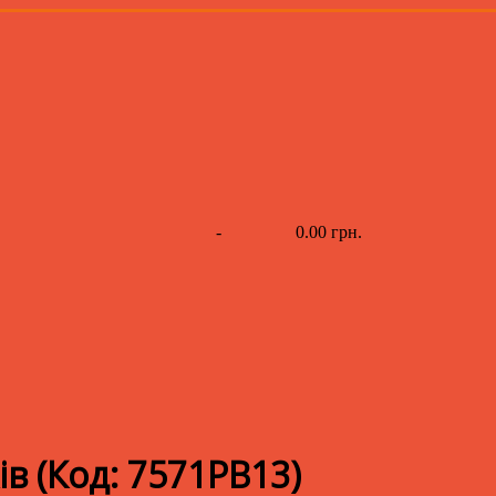
-
0.00 грн.
ів
(Код:
7571PB13
)