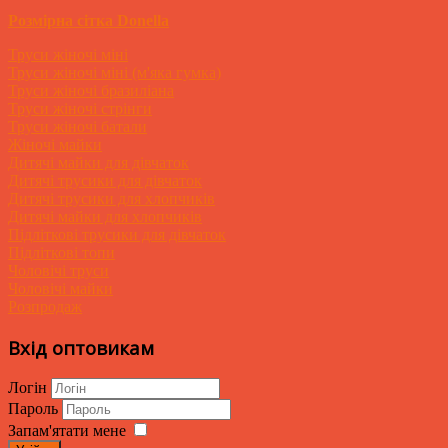
Розмірна сітка Donella
Труси жіночі міні
Труси жіночі міні (м'яка гумка)
Труси жіночі бразиліана
Труси жіночі стрінги
Труси жіночі батали
Жіночі майки
Дитячі майки для дівчаток
Дитячі трусики для дівчаток
Дитячі трусики для хлопчиків
Дитячі майки для хлопчиків
Підліткові трусики для дівчаток
Підліткові топи
Чоловічі труси
Чоловічі майки
Розпродаж
Вхід оптовикам
Логін
Пароль
Запам'ятати мене