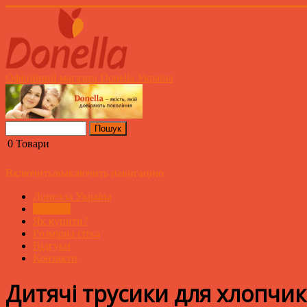
Офіційний магазин Donella Україна
0
Товари
Включить/выключить навигацию
Донелла Україна
Каталог
Як купити?
Розмірна сітка
Відгуки
Контакти
Дитячі трусики для хлопчик