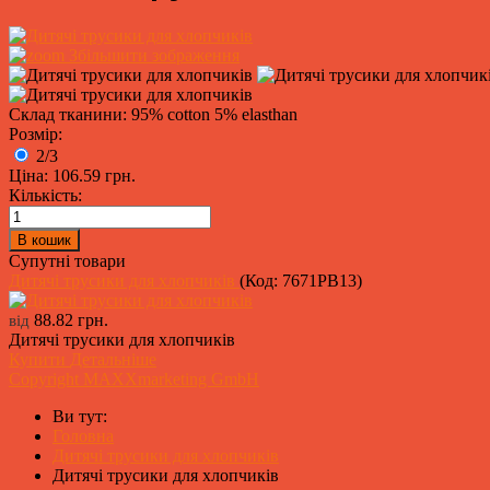
Збільшити зображення
Склад тканини: 95% cotton 5% elasthan
Розмір:
2/3
Ціна:
106.59 грн.
Кількість:
Супутні товари
Дитячі трусики для хлопчиків
(Код:
7671PB13
)
88.82 грн.
від
Дитячі трусики для хлопчиків
Купити
Детальніше
Copyright MAXXmarketing GmbH
Ви тут:
Головна
Дитячі трусики для хлопчиків
Дитячі трусики для хлопчиків