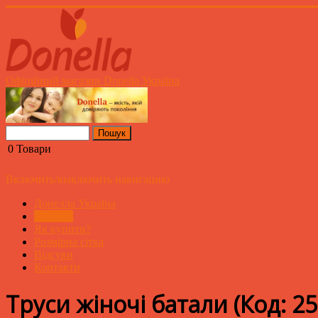
Офіційний магазин Donella Україна
0
Товари
Включить/выключить навигацию
Донелла Україна
Каталог
Як купити?
Розмірна сітка
Відгуки
Контакти
Труси жіночі батали
(Код:
25