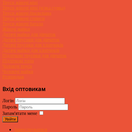
Труси жіночі міні
Труси жіночі міні (м'яка гумка)
Труси жіночі бразиліана
Труси жіночі стрінги
Труси жіночі батали
Жіночі майки
Дитячі майки для дівчаток
Дитячі трусики для дівчаток
Дитячі трусики для хлопчиків
Дитячі майки для хлопчиків
Підліткові трусики для дівчаток
Підліткові топи
Чоловічі труси
Чоловічі майки
Розпродаж
Вхід оптовикам
Логін
Пароль
Запам'ятати мене
Увійти
Зареєструватися