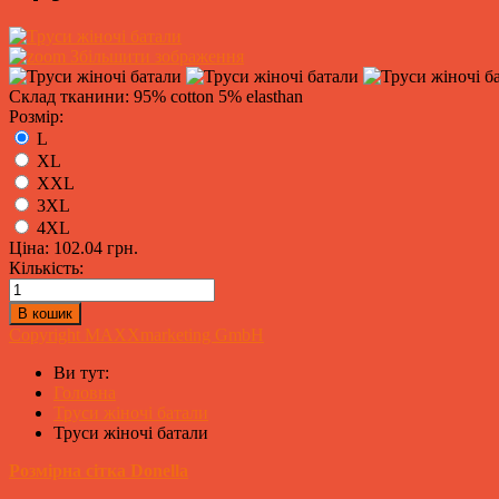
Збільшити зображення
Склад тканини: 95% cotton 5% elasthan
Розмір:
L
XL
XXL
3XL
4XL
Ціна:
102.04 грн.
Кількість:
Copyright MAXXmarketing GmbH
Ви тут:
Головна
Труси жіночі батали
Труси жіночі батали
Розмірна сітка Donella