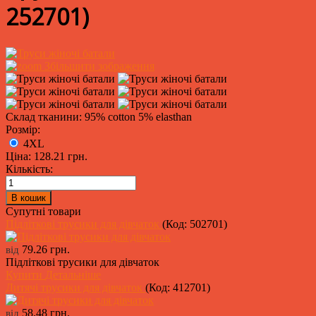
252701
)
Збільшити зображення
Склад тканини: 95% cotton 5% elasthan
Розмір:
4XL
Ціна:
128.21 грн.
Кількість:
Супутні товари
Підліткові трусики для дівчаток
(Код:
502701
)
79.26 грн.
від
Підліткові трусики для дівчаток
Купити
Детальніше
Дитячі трусики для дівчаток
(Код:
412701
)
58.48 грн.
від