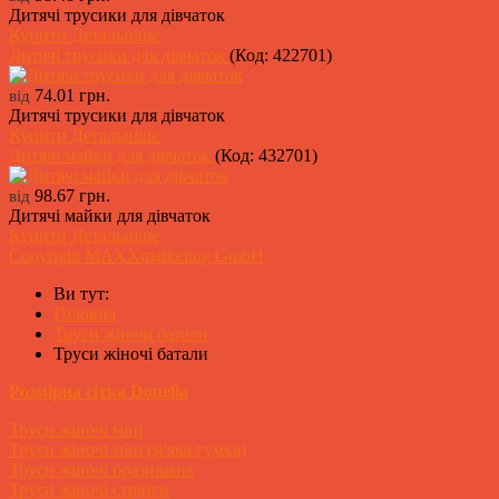
Дитячі трусики для дівчаток
Купити
Детальніше
Дитячі трусики для дівчаток
(Код:
422701
)
74.01 грн.
від
Дитячі трусики для дівчаток
Купити
Детальніше
Дитячі майки для дівчаток
(Код:
432701
)
98.67 грн.
від
Дитячі майки для дівчаток
Купити
Детальніше
Copyright MAXXmarketing GmbH
Ви тут:
Головна
Труси жіночі батали
Труси жіночі батали
Розмірна сітка Donella
Труси жіночі міні
Труси жіночі міні (м'яка гумка)
Труси жіночі бразиліана
Труси жіночі стрінги