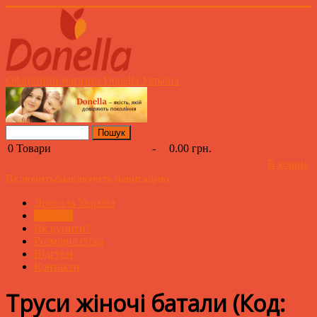
Офіційний магазин Donella Україна
0
Товари
-
0.00 грн.
В кошик
Включить/выключить навигацию
Донелла Україна
Каталог
Як купити?
Розмірна сітка
Відгуки
Контакти
Труси жіночі батали
(Код: