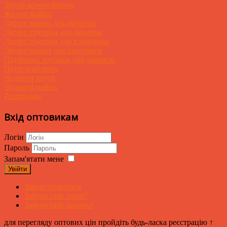
Труси жіночі батали
Жіночі майки
Дитячі майки для дівчаток
Дитячі трусики для дівчаток
Дитячі трусики для хлопчиків
Дитячі майки для хлопчиків
Підліткові трусики для дівчаток
Підліткові топи
Чоловічі труси
Чоловічі майки
Розпродаж
Вхід оптовикам
Логін
Пароль
Запам'ятати мене
Увійти
Зареєструватися
Забули свій логін?
Забули свій пароль?
для перегляду оптових цін пройдіть будь-ласка реєстрацію ↑