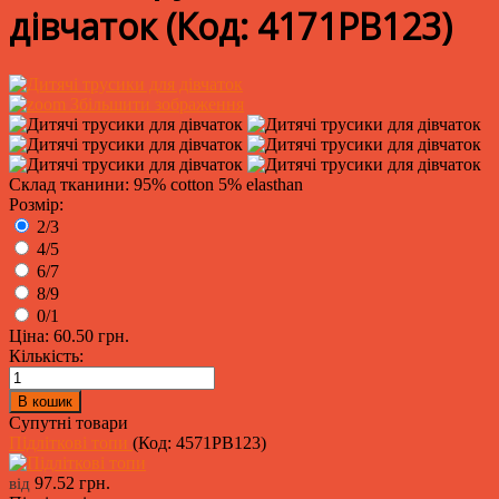
дівчаток
(Код:
4171PB123
)
Збільшити зображення
Склад тканини: 95% cotton 5% elasthan
Розмір:
2/3
4/5
6/7
8/9
0/1
Ціна:
60.50 грн.
Кількість:
Супутні товари
Підліткові топи
(Код:
4571PB123
)
97.52 грн.
від