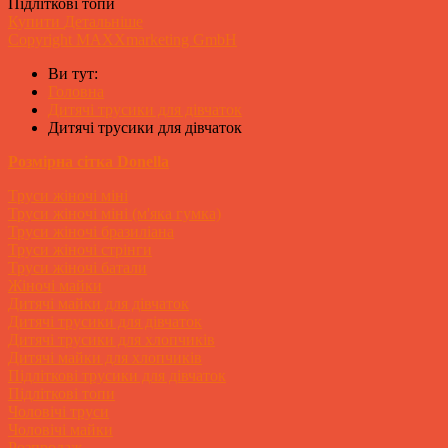
Підліткові топи
Купити
Детальніше
Copyright MAXXmarketing GmbH
Ви тут:
Головна
Дитячі трусики для дівчаток
Дитячі трусики для дівчаток
Розмірна сітка Donella
Труси жіночі міні
Труси жіночі міні (м'яка гумка)
Труси жіночі бразиліана
Труси жіночі стрінги
Труси жіночі батали
Жіночі майки
Дитячі майки для дівчаток
Дитячі трусики для дівчаток
Дитячі трусики для хлопчиків
Дитячі майки для хлопчиків
Підліткові трусики для дівчаток
Підліткові топи
Чоловічі труси
Чоловічі майки
Розпродаж