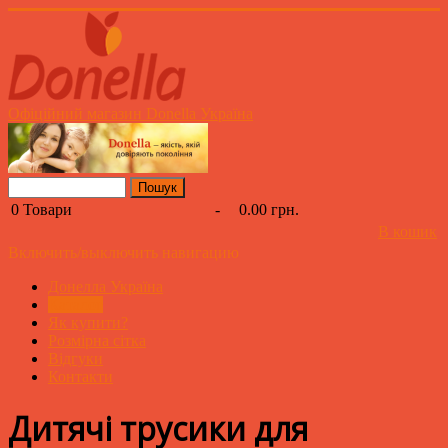
Офіційний магазин Donella Україна
0
Товари
-
0.00 грн.
В кошик
Включить/выключить навигацию
Донелла Україна
Каталог
Як купити?
Розмірна сітка
Відгуки
Контакти
Дитячі трусики для