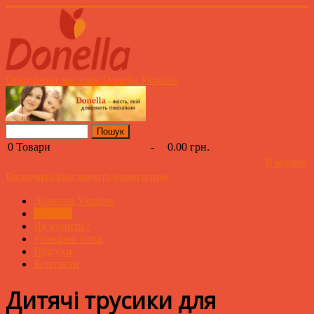
Офіційний магазин Donella Україна
0
Товари
-
0.00 грн.
В кошик
Включить/выключить навигацию
Донелла Україна
Каталог
Як купити?
Розмірна сітка
Відгуки
Контакти
Дитячі трусики для