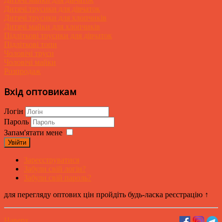
Дитячі трусики для дівчаток
Дитячі трусики для хлопчиків
Дитячі майки для хлопчиків
Підліткові трусики для дівчаток
Підліткові топи
Чоловічі труси
Чоловічі майки
Розпродаж
Вхід оптовикам
Логін
Пароль
Запам'ятати мене
Увійти
Зареєструватися
Забули свій логін?
Забули свій пароль?
для перегляду оптових цін пройдіть будь-ласка реєстрацію ↑
Наверх