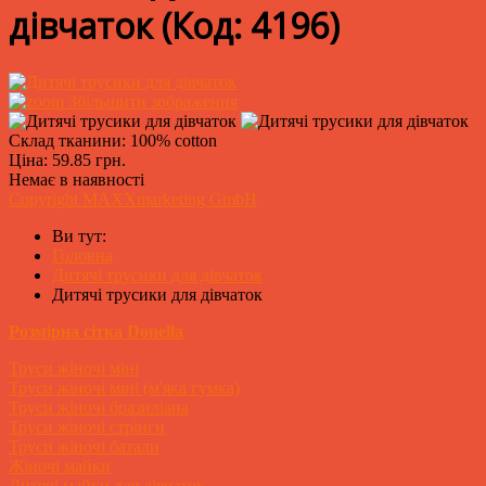
дівчаток
(Код:
4196
)
Збільшити зображення
Склад тканини: 100% cotton
Ціна:
59.85 грн.
Немає в наявності
Copyright MAXXmarketing GmbH
Ви тут:
Головна
Дитячі трусики для дівчаток
Дитячі трусики для дівчаток
Розмірна сітка Donella
Труси жіночі міні
Труси жіночі міні (м'яка гумка)
Труси жіночі бразиліана
Труси жіночі стрінги
Труси жіночі батали
Жіночі майки
Дитячі майки для дівчаток