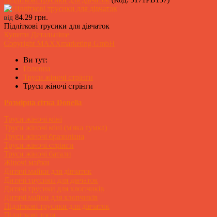
84.29 грн.
від
Підліткові трусики для дівчаток
Купити
Детальніше
Copyright MAXXmarketing GmbH
Ви тут:
Головна
Труси жіночі стрінги
Труси жіночі стрінги
Розмірна сітка Donella
Труси жіночі міні
Труси жіночі міні (м'яка гумка)
Труси жіночі бразиліана
Труси жіночі стрінги
Труси жіночі батали
Жіночі майки
Дитячі майки для дівчаток
Дитячі трусики для дівчаток
Дитячі трусики для хлопчиків
Дитячі майки для хлопчиків
Підліткові трусики для дівчаток
Підліткові топи