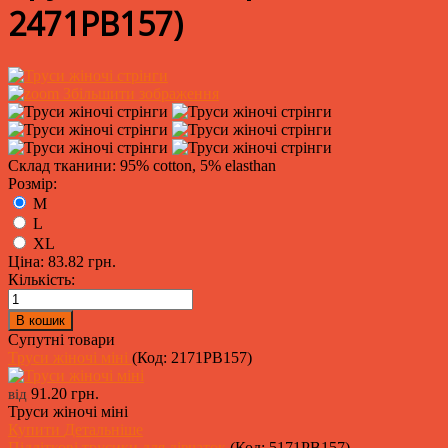
2471PB157
)
Збільшити зображення
Склад тканини: 95% cotton, 5% elasthan
Розмір:
M
L
XL
Ціна:
83.82 грн.
Кількість:
Супутні товари
Труси жіночі міні
(Код:
2171PB157
)
91.20 грн.
від
Труси жіночі міні
Купити
Детальніше
Підліткові трусики для дівчаток
(Код:
5171PB157
)