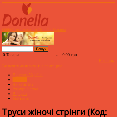
Офіційний магазин Donella Україна
0
Товари
-
0.00 грн.
В кошик
Включить/выключить навигацию
Донелла Україна
Каталог
Як купити?
Розмірна сітка
Відгуки
Контакти
Труси жіночі стрінги
(Код: