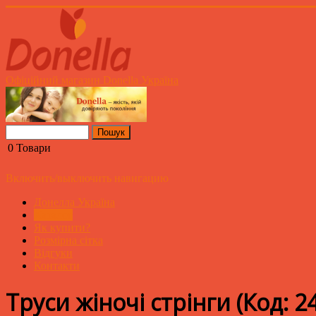
Офіційний магазин Donella Україна
0
Товари
Включить/выключить навигацию
Донелла Україна
Каталог
Як купити?
Розмірна сітка
Відгуки
Контакти
Труси жіночі стрінги
(Код:
2