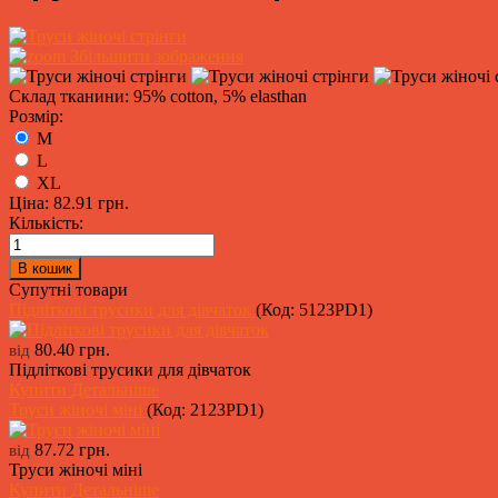
Збільшити зображення
Склад тканини: 95% cotton, 5% elasthan
Розмір:
M
L
XL
Ціна:
82.91 грн.
Кількість:
Супутні товари
Підліткові трусики для дівчаток
(Код:
5123PD1
)
80.40 грн.
від
Підліткові трусики для дівчаток
Купити
Детальніше
Труси жіночі міні
(Код:
2123PD1
)
87.72 грн.
від
Труси жіночі міні
Купити
Детальніше