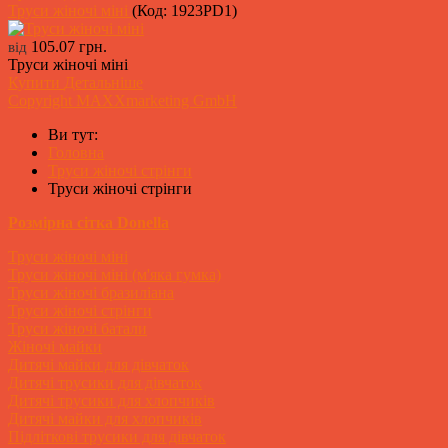
Труси жіночі міні
(Код:
1923PD1
)
105.07 грн.
від
Труси жіночі міні
Купити
Детальніше
Copyright MAXXmarketing GmbH
Ви тут:
Головна
Труси жіночі стрінги
Труси жіночі стрінги
Розмірна сітка Donella
Труси жіночі міні
Труси жіночі міні (м'яка гумка)
Труси жіночі бразиліана
Труси жіночі стрінги
Труси жіночі батали
Жіночі майки
Дитячі майки для дівчаток
Дитячі трусики для дівчаток
Дитячі трусики для хлопчиків
Дитячі майки для хлопчиків
Підліткові трусики для дівчаток