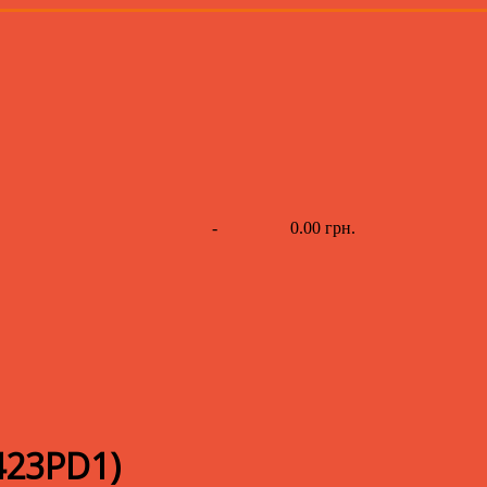
-
0.00 грн.
423PD1
)