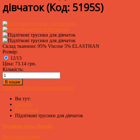
дівчаток
(Код:
5195S
)
Збільшити зображення
Склад тканини: 95% Viscose 5% ELASTHAN
Розмір:
12/13
Ціна:
73.14 грн.
Кількість:
Copyright MAXXmarketing GmbH
Ви тут:
Головна
Розпродаж
Підліткові трусики для дівчаток
Розмірна сітка Donella
Труси жіночі міні