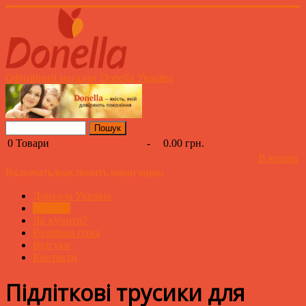
Офіційний магазин Donella Україна
0
Товари
-
0.00 грн.
В кошик
Включить/выключить навигацию
Донелла Україна
Каталог
Як купити?
Розмірна сітка
Відгуки
Контакти
Підліткові трусики для