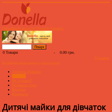
Офіційний магазин Donella Україна
0
Товари
-
0.00 грн.
В кошик
Включить/выключить навигацию
Донелла Україна
Каталог
Як купити?
Розмірна сітка
Відгуки
Контакти
Дитячі майки для дівчаток