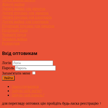
Жіночі майки
Дитячі майки для дівчаток
Дитячі трусики для дівчаток
Дитячі трусики для хлопчиків
Дитячі майки для хлопчиків
Підліткові трусики для дівчаток
Підліткові топи
Чоловічі труси
Чоловічі майки
Розпродаж
Вхід оптовикам
Логін
Пароль
Запам'ятати мене
Увійти
Зареєструватися
Забули свій логін?
Забули свій пароль?
для перегляду оптових цін пройдіть будь-ласка реєстрацію ↑