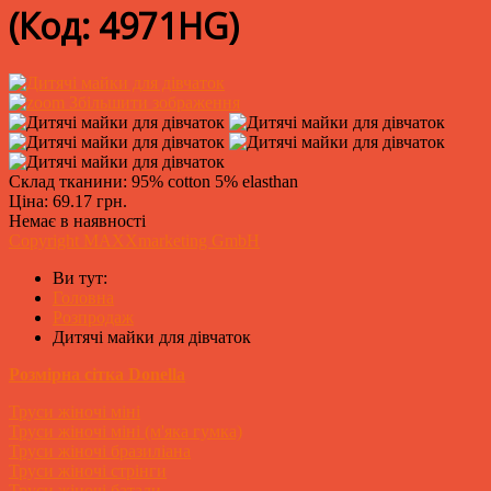
(Код:
4971HG
)
Збільшити зображення
Склад тканини: 95% cotton 5% elasthan
Ціна:
69.17 грн.
Немає в наявності
Copyright MAXXmarketing GmbH
Ви тут:
Головна
Розпродаж
Дитячі майки для дівчаток
Розмірна сітка Donella
Труси жіночі міні
Труси жіночі міні (м'яка гумка)
Труси жіночі бразиліана
Труси жіночі стрінги
Труси жіночі батали