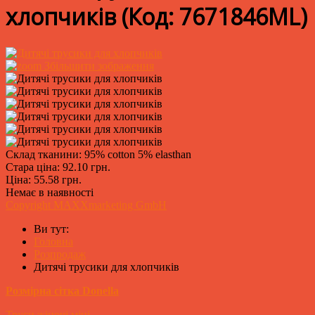
хлопчиків
(Код:
7671846ML
)
Збільшити зображення
Склад тканини: 95% cotton 5% elasthan
Стара ціна:
92.10 грн.
Ціна:
55.58 грн.
Немає в наявності
Copyright MAXXmarketing GmbH
Ви тут:
Головна
Розпродаж
Дитячі трусики для хлопчиків
Розмірна сітка Donella
Труси жіночі міні