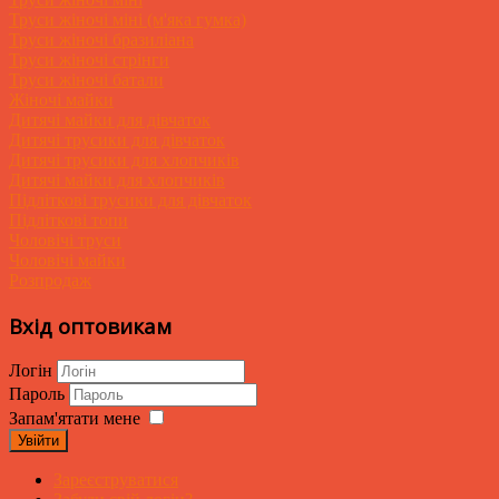
Труси жіночі міні (м'яка гумка)
Труси жіночі бразиліана
Труси жіночі стрінги
Труси жіночі батали
Жіночі майки
Дитячі майки для дівчаток
Дитячі трусики для дівчаток
Дитячі трусики для хлопчиків
Дитячі майки для хлопчиків
Підліткові трусики для дівчаток
Підліткові топи
Чоловічі труси
Чоловічі майки
Розпродаж
Вхід оптовикам
Логін
Пароль
Запам'ятати мене
Увійти
Зареєструватися