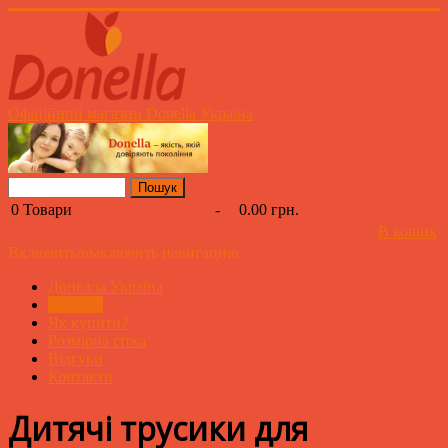
Офіційний магазин Donella Україна
0
Товари
-
0.00 грн.
В кошик
Включить/выключить навигацию
Донелла Україна
Каталог
Як купити?
Розмірна сітка
Відгуки
Контакти
Дитячі трусики для