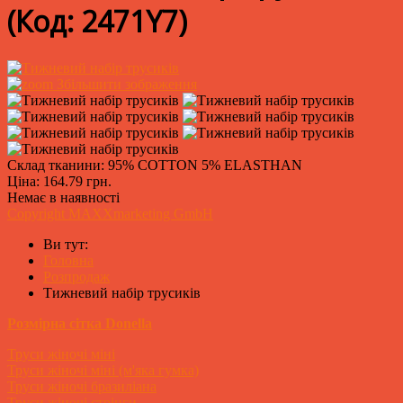
(Код:
2471Y7
)
Збільшити зображення
Склад тканини: 95% COTTON 5% ELASTHAN
Ціна:
164.79 грн.
Немає в наявності
Copyright MAXXmarketing GmbH
Ви тут:
Головна
Розпродаж
Тижневий набір трусиків
Розмірна сітка Donella
Труси жіночі міні
Труси жіночі міні (м'яка гумка)
Труси жіночі бразиліана
Труси жіночі стрінги