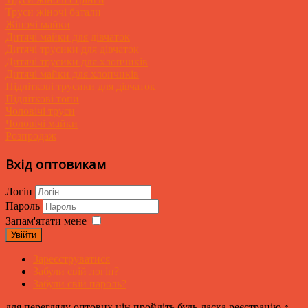
Труси жіночі батали
Жіночі майки
Дитячі майки для дівчаток
Дитячі трусики для дівчаток
Дитячі трусики для хлопчиків
Дитячі майки для хлопчиків
Підліткові трусики для дівчаток
Підліткові топи
Чоловічі труси
Чоловічі майки
Розпродаж
Вхід оптовикам
Логін
Пароль
Запам'ятати мене
Увійти
Зареєструватися
Забули свій логін?
Забули свій пароль?
для перегляду оптових цін пройдіть будь-ласка реєстрацію ↑