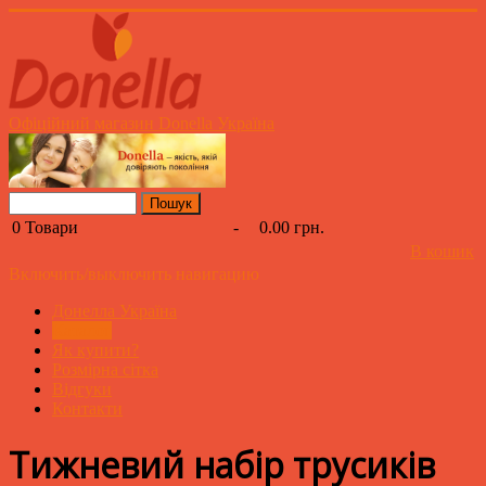
Офіційний магазин Donella Україна
0
Товари
-
0.00 грн.
В кошик
Включить/выключить навигацию
Донелла Україна
Каталог
Як купити?
Розмірна сітка
Відгуки
Контакти
Тижневий набір трусиків