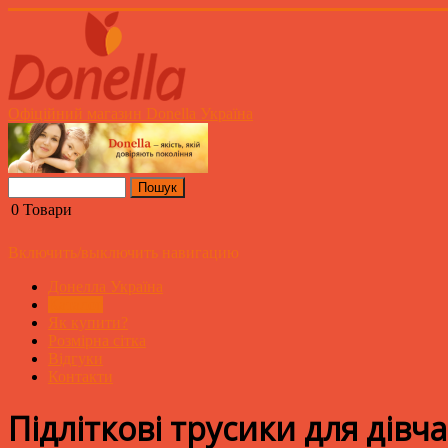
Офіційний магазин Donella Україна
0
Товари
Включить/выключить навигацию
Донелла Україна
Каталог
Як купити?
Розмірна сітка
Відгуки
Контакти
Підліткові трусики для дівч