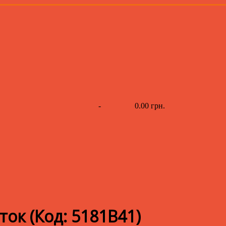
-
0.00 грн.
аток
(Код:
5181B41
)