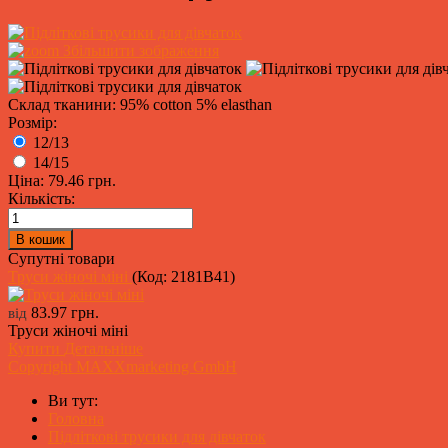
Збільшити зображення
Склад тканини: 95% cotton 5% elasthan
Розмір:
12/13
14/15
Ціна:
79.46 грн.
Кількість:
Супутні товари
Труси жіночі міні
(Код:
2181B41
)
83.97 грн.
від
Труси жіночі міні
Купити
Детальніше
Copyright MAXXmarketing GmbH
Ви тут:
Головна
Підліткові трусики для дівчаток