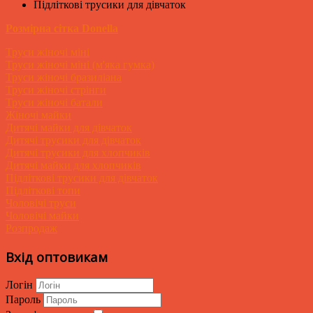
Підліткові трусики для дівчаток
Розмірна сітка Donella
Труси жіночі міні
Труси жіночі міні (м'яка гумка)
Труси жіночі бразиліана
Труси жіночі стрінги
Труси жіночі батали
Жіночі майки
Дитячі майки для дівчаток
Дитячі трусики для дівчаток
Дитячі трусики для хлопчиків
Дитячі майки для хлопчиків
Підліткові трусики для дівчаток
Підліткові топи
Чоловічі труси
Чоловічі майки
Розпродаж
Вхід оптовикам
Логін
Пароль