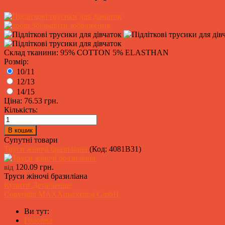
Збільшити зображення
Склад тканини: 95% COTTON 5% ELASTHAN
Розмір:
10/11
12/13
14/15
Ціна:
76.53 грн.
Кількість:
Супутні товари
Труси жіночі бразиліана
(Код:
4081B31
)
120.09 грн.
від
Труси жіночі бразиліана
Купити
Детальніше
Copyright MAXXmarketing GmbH
Ви тут:
Головна