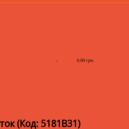
-
0.00 грн.
аток
(Код:
5181B31
)