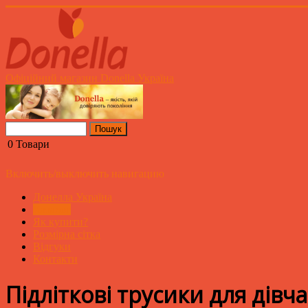
Офіційний магазин Donella Україна
0
Товари
Включить/выключить навигацию
Донелла Україна
Каталог
Як купити?
Розмірна сітка
Відгуки
Контакти
Підліткові трусики для дівч