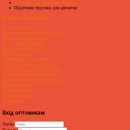
Підліткові трусики для дівчаток
Підліткові трусики для дівчаток
Розмірна сітка Donella
Труси жіночі міні
Труси жіночі міні (м'яка гумка)
Труси жіночі бразиліана
Труси жіночі стрінги
Труси жіночі батали
Жіночі майки
Дитячі майки для дівчаток
Дитячі трусики для дівчаток
Дитячі трусики для хлопчиків
Дитячі майки для хлопчиків
Підліткові трусики для дівчаток
Підліткові топи
Чоловічі труси
Чоловічі майки
Розпродаж
Вхід оптовикам
Логін