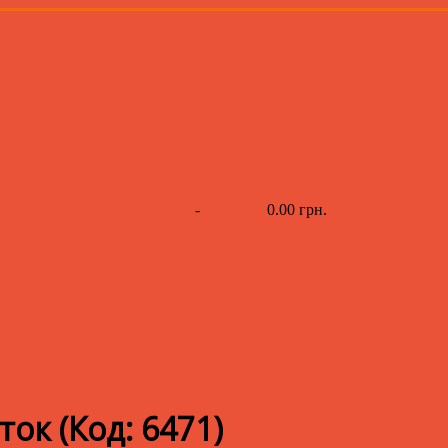
-
0.00 грн.
аток
(Код:
6471
)