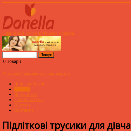
Офіційний магазин Donella Україна
0
Товари
Включить/выключить навигацию
Донелла Україна
Каталог
Як купити?
Розмірна сітка
Відгуки
Контакти
Підліткові трусики для дівч