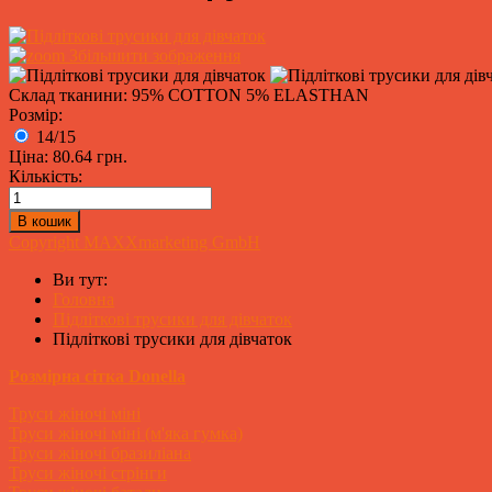
Збільшити зображення
Склад тканини: 95% COTTON 5% ELASTHAN
Розмір:
14/15
Ціна:
80.64 грн.
Кількість:
Copyright MAXXmarketing GmbH
Ви тут:
Головна
Підліткові трусики для дівчаток
Підліткові трусики для дівчаток
Розмірна сітка Donella
Труси жіночі міні
Труси жіночі міні (м'яка гумка)
Труси жіночі бразиліана
Труси жіночі стрінги