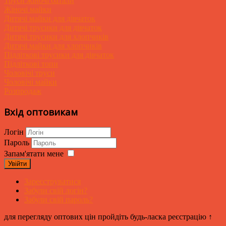
Труси жіночі батали
Жіночі майки
Дитячі майки для дівчаток
Дитячі трусики для дівчаток
Дитячі трусики для хлопчиків
Дитячі майки для хлопчиків
Підліткові трусики для дівчаток
Підліткові топи
Чоловічі труси
Чоловічі майки
Розпродаж
Вхід оптовикам
Логін
Пароль
Запам'ятати мене
Увійти
Зареєструватися
Забули свій логін?
Забули свій пароль?
для перегляду оптових цін пройдіть будь-ласка реєстрацію ↑