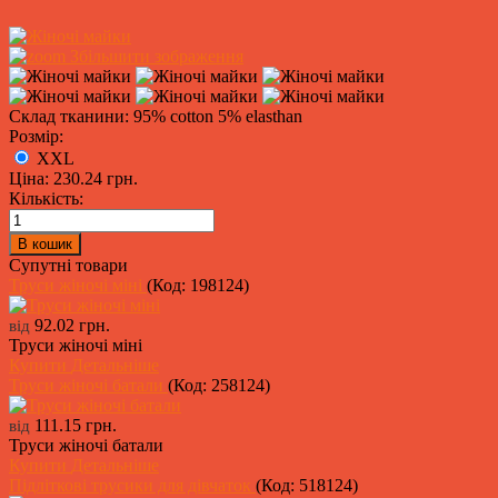
Збільшити зображення
Склад тканини: 95% cotton 5% elasthan
Розмір:
XXL
Ціна:
230.24 грн.
Кількість:
Супутні товари
Труси жіночі міні
(Код:
198124
)
92.02 грн.
від
Труси жіночі міні
Купити
Детальніше
Труси жіночі батали
(Код:
258124
)
111.15 грн.
від
Труси жіночі батали
Купити
Детальніше
Підліткові трусики для дівчаток
(Код:
518124
)