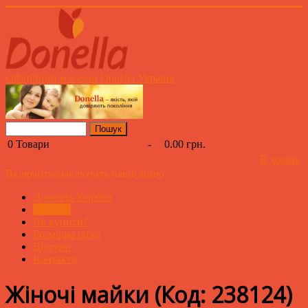
Офіційний магазин Donella Україна
0
Товари
-
0.00 грн.
В кошик
Включить/выключить навигацию
Донелла Україна
Каталог
Як купити?
Розмірна сітка
Відгуки
Контакти
Жіночі майки
(Код:
238124
)