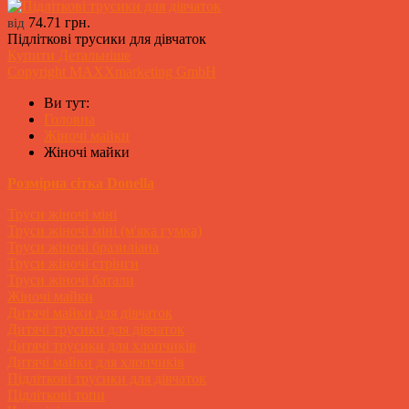
74.71 грн.
від
Підліткові трусики для дівчаток
Купити
Детальніше
Copyright MAXXmarketing GmbH
Ви тут:
Головна
Жіночі майки
Жіночі майки
Розмірна сітка Donella
Труси жіночі міні
Труси жіночі міні (м'яка гумка)
Труси жіночі бразиліана
Труси жіночі стрінги
Труси жіночі батали
Жіночі майки
Дитячі майки для дівчаток
Дитячі трусики для дівчаток
Дитячі трусики для хлопчиків
Дитячі майки для хлопчиків
Підліткові трусики для дівчаток
Підліткові топи