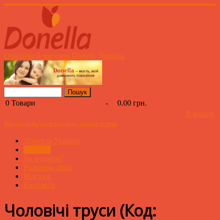
Офіційний магазин Donella Україна
0
Товари
-
0.00 грн.
В кошик
Включить/выключить навигацию
Донелла Україна
Каталог
Як купити?
Розмірна сітка
Відгуки
Контакти
Чоловічі труси
(Код: