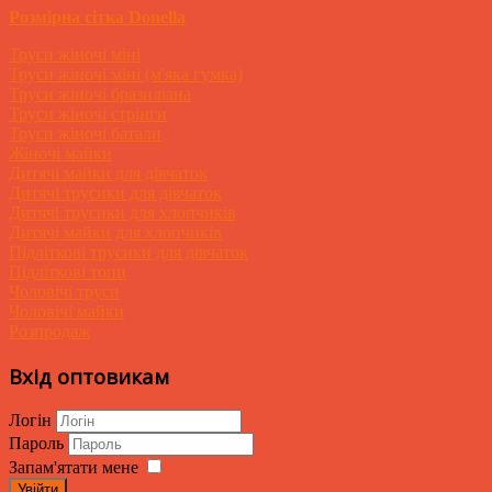
Розмірна сітка Donella
Труси жіночі міні
Труси жіночі міні (м'яка гумка)
Труси жіночі бразиліана
Труси жіночі стрінги
Труси жіночі батали
Жіночі майки
Дитячі майки для дівчаток
Дитячі трусики для дівчаток
Дитячі трусики для хлопчиків
Дитячі майки для хлопчиків
Підліткові трусики для дівчаток
Підліткові топи
Чоловічі труси
Чоловічі майки
Розпродаж
Вхід оптовикам
Логін
Пароль
Запам'ятати мене
Увійти