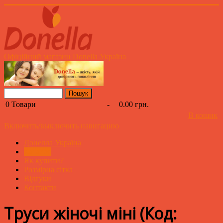
Офіційний магазин Donella Україна
0
Товари
-
0.00 грн.
В кошик
Включить/выключить навигацию
Донелла Україна
Каталог
Як купити?
Розмірна сітка
Відгуки
Контакти
Труси жіночі міні
(Код: