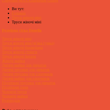
Copyright MAXXmarketing GmbH
Ви тут:
Головна
Труси жіночі міні
Труси жіночі міні
Розмірна сітка Donella
Труси жіночі міні
Труси жіночі міні (м'яка гумка)
Труси жіночі бразиліана
Труси жіночі стрінги
Труси жіночі батали
Жіночі майки
Дитячі майки для дівчаток
Дитячі трусики для дівчаток
Дитячі трусики для хлопчиків
Дитячі майки для хлопчиків
Підліткові трусики для дівчаток
Підліткові топи
Чоловічі труси
Чоловічі майки
Розпродаж