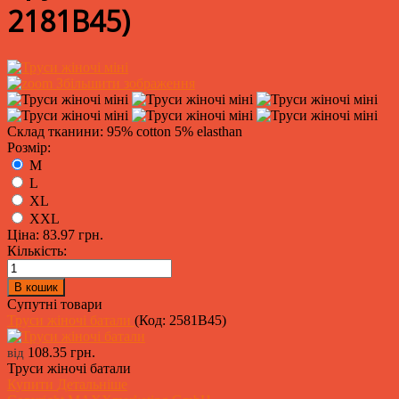
2181B45
)
Збільшити зображення
Склад тканини: 95% cotton 5% elasthan
Розмір:
M
L
XL
XXL
Ціна:
83.97 грн.
Кількість:
Супутні товари
Труси жіночі батали
(Код:
2581B45
)
108.35 грн.
від
Труси жіночі батали
Купити
Детальніше