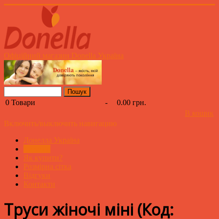
Офіційний магазин Donella Україна
0
Товари
-
0.00 грн.
В кошик
Включить/выключить навигацию
Донелла Україна
Каталог
Як купити?
Розмірна сітка
Відгуки
Контакти
Труси жіночі міні
(Код: