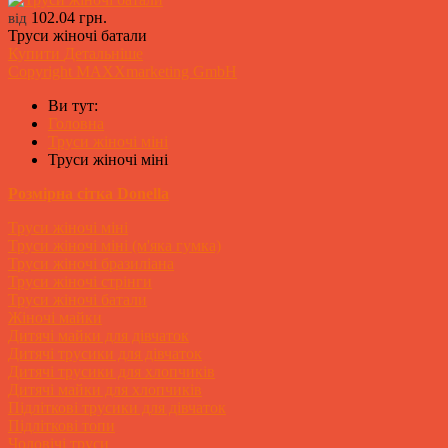
102.04 грн.
від
Труси жіночі батали
Купити
Детальніше
Copyright MAXXmarketing GmbH
Ви тут:
Головна
Труси жіночі міні
Труси жіночі міні
Розмірна сітка Donella
Труси жіночі міні
Труси жіночі міні (м'яка гумка)
Труси жіночі бразиліана
Труси жіночі стрінги
Труси жіночі батали
Жіночі майки
Дитячі майки для дівчаток
Дитячі трусики для дівчаток
Дитячі трусики для хлопчиків
Дитячі майки для хлопчиків
Підліткові трусики для дівчаток
Підліткові топи
Чоловічі труси