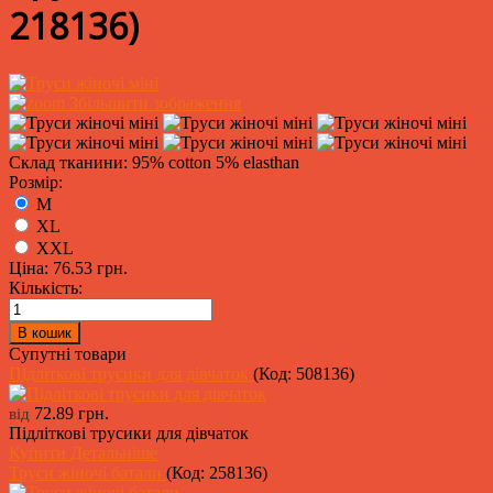
218136
)
Збільшити зображення
Склад тканини: 95% cotton 5% elasthan
Розмір:
M
XL
XXL
Ціна:
76.53 грн.
Кількість:
Супутні товари
Підліткові трусики для дівчаток
(Код:
508136
)
72.89 грн.
від
Підліткові трусики для дівчаток
Купити
Детальніше
Труси жіночі батали
(Код:
258136
)