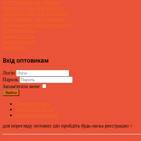
Дитячі майки для дівчаток
Дитячі трусики для дівчаток
Дитячі трусики для хлопчиків
Дитячі майки для хлопчиків
Підліткові трусики для дівчаток
Підліткові топи
Чоловічі труси
Чоловічі майки
Розпродаж
Вхід оптовикам
Логін
Пароль
Запам'ятати мене
Увійти
Зареєструватися
Забули свій логін?
Забули свій пароль?
для перегляду оптових цін пройдіть будь-ласка реєстрацію ↑