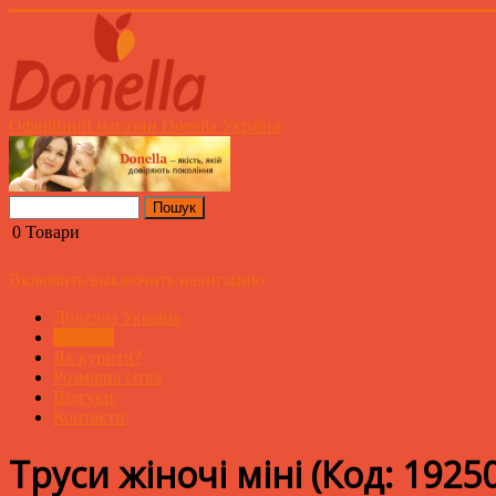
Офіційний магазин Donella Україна
0
Товари
Включить/выключить навигацию
Донелла Україна
Каталог
Як купити?
Розмірна сітка
Відгуки
Контакти
Труси жіночі міні
(Код:
1925