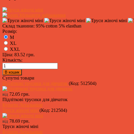
Збільшити зображення
Склад тканини: 95% cotton 5% elasthan
Розмір:
M
XL
XXL
Ціна:
83.52 грн.
Кількість:
Супутні товари
Підліткові трусики для дівчаток
(Код:
512504
)
72.05 грн.
від
Підліткові трусики для дівчаток
Купити
Детальніше
Труси жіночі міні
(Код:
212504
)
78.69 грн.
від
Труси жіночі міні
Купити
Детальніше