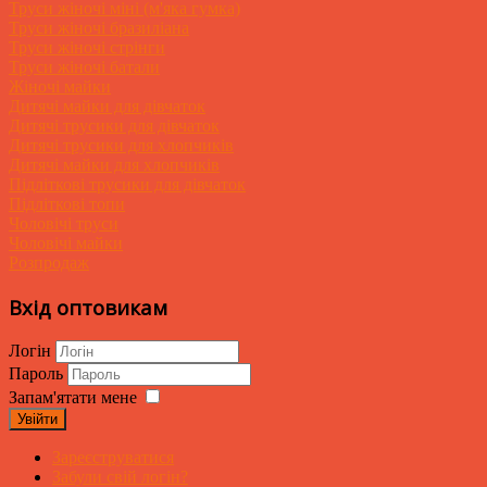
Труси жіночі міні (м'яка гумка)
Труси жіночі бразиліана
Труси жіночі стрінги
Труси жіночі батали
Жіночі майки
Дитячі майки для дівчаток
Дитячі трусики для дівчаток
Дитячі трусики для хлопчиків
Дитячі майки для хлопчиків
Підліткові трусики для дівчаток
Підліткові топи
Чоловічі труси
Чоловічі майки
Розпродаж
Вхід оптовикам
Логін
Пароль
Запам'ятати мене
Увійти
Зареєструватися
Забули свій логін?