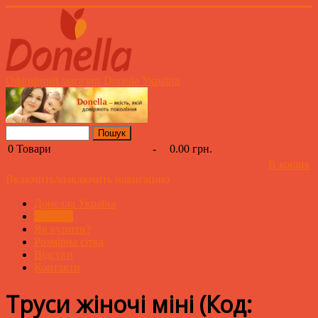
Офіційний магазин Donella Україна
0
Товари
-
0.00 грн.
В кошик
Включить/выключить навигацию
Донелла Україна
Каталог
Як купити?
Розмірна сітка
Відгуки
Контакти
Труси жіночі міні
(Код: