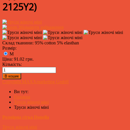
2125Y2
)
Збільшити зображення
Склад тканини: 95% cotton 5% elasthan
Розмір:
M
Ціна:
91.02 грн.
Кількість:
Copyright MAXXmarketing GmbH
Ви тут:
Головна
Труси жіночі міні
Труси жіночі міні
Розмірна сітка Donella
Труси жіночі міні