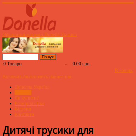
Офіційний магазин Donella Україна
0
Товари
-
0.00 грн.
В кошик
Включить/выключить навигацию
Донелла Україна
Каталог
Як купити?
Розмірна сітка
Відгуки
Контакти
Дитячі трусики для