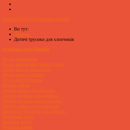
Copyright MAXXmarketing GmbH
Ви тут:
Головна
Дитячі трусики для хлопчиків
Розмірна сітка Donella
Труси жіночі міні
Труси жіночі міні (м'яка гумка)
Труси жіночі бразиліана
Труси жіночі стрінги
Труси жіночі батали
Жіночі майки
Дитячі майки для дівчаток
Дитячі трусики для дівчаток
Дитячі трусики для хлопчиків
Дитячі майки для хлопчиків
Підліткові трусики для дівчаток
Підліткові топи
Чоловічі труси
Чоловічі майки